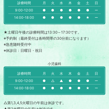
診療時間
月
火
水
木
金
土
日
9:00-12:00
●
●
●
●
●
●
ー
14:00-18:00
●
●
●
●
●
★
ー
★土曜日午後の診療時間は13:30～17:30です。
※予約制（最終受付は各時間帯の30分前になります）
※急患随時受付中
※休診日：日曜日・祝日
小児歯科
診療時間
月
火
水
木
金
土
日
9:00-12:00
●
△
▲
●
●
●
ー
14:00-18:00
●
●
●
●
●
★
ー
△第1,3,4,5火曜日の午前は休診です。
▲第2水曜日の午前は休診です。