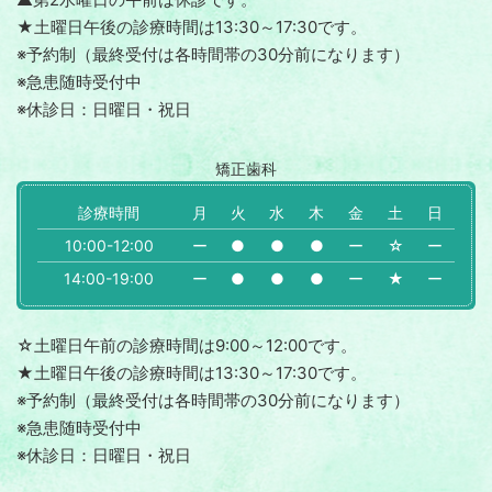
★土曜日午後の診療時間は13:30～17:30です。
※予約制（最終受付は各時間帯の30分前になります）
※急患随時受付中
※休診日：日曜日・祝日
矯正歯科
診療時間
月
火
水
木
金
土
日
10:00-12:00
ー
●
●
●
ー
☆
ー
14:00-19:00
ー
●
●
●
ー
★
ー
☆土曜日午前の診療時間は9:00～12:00です。
★土曜日午後の診療時間は13:30～17:30です。
※予約制（最終受付は各時間帯の30分前になります）
※急患随時受付中
※休診日：日曜日・祝日